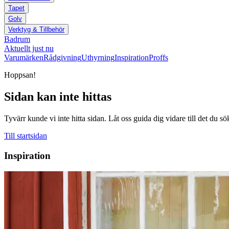
Tapet
Golv
Verktyg & Tillbehör
Badrum
Aktuellt just nu
Varumärken
Rådgivning
Uthyrning
Inspiration
Proffs
Hoppsan!
Sidan kan inte hittas
Tyvärr kunde vi inte hitta sidan. Låt oss guida dig vidare till det du sö
Till startsidan
Inspiration