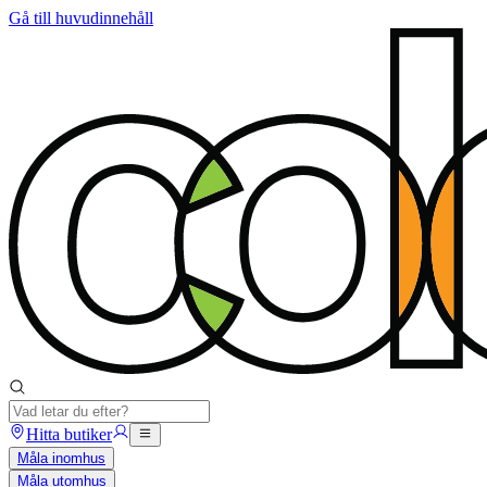
Gå till huvudinnehåll
Hitta butiker
Måla inomhus
Måla utomhus