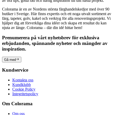
av bra tips, goda råd och härlig inspiration till ditt nästa projekt.
Colorama är en av Nordens största färghandelskedjor med över 90
butiker i Sverige. Här finns expertis och ett noga utvalt sortiment av
färg, tapeter, golv, kakel och verktyg för alla renoveringsprojekt. Vi
hjälper dig att förverkliga dina idéer och skapa ett resultat du kan
njuta av länge. Colorama – där din idé hittar hem!
Prenumerera på vårt nyhetsbrev för exklusiva
erbjudanden, spännande nyheter och mängder av
inspiration.
Gå med
Kundservice
Kontakta oss
Kundklubb
Cookie Policy
Integritetspolicy
Om Colorama
Om oss