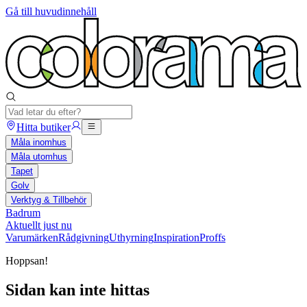
Gå till huvudinnehåll
Hitta butiker
Måla inomhus
Måla utomhus
Tapet
Golv
Verktyg & Tillbehör
Badrum
Aktuellt just nu
Varumärken
Rådgivning
Uthyrning
Inspiration
Proffs
Hoppsan!
Sidan kan inte hittas