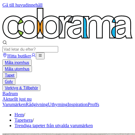
Gå till huvudinnehåll
Hitta butiker
Måla inomhus
Måla utomhus
Tapet
Golv
Verktyg & Tillbehör
Badrum
Aktuellt just nu
Varumärken
Rådgivning
Uthyrning
Inspiration
Proffs
Hem
/
Tapetsera
/
Trendiga tapeter från utvalda varumärken