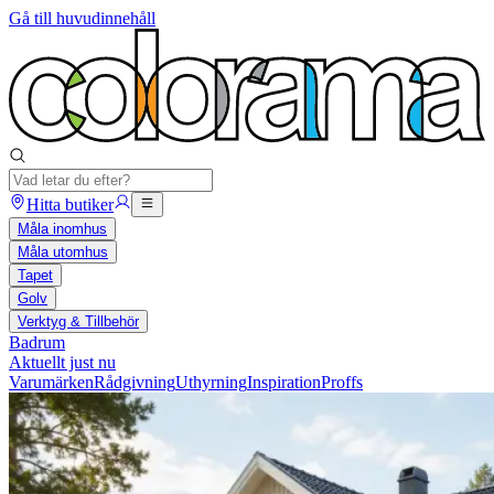
Gå till huvudinnehåll
Hitta butiker
Måla inomhus
Måla utomhus
Tapet
Golv
Verktyg & Tillbehör
Badrum
Aktuellt just nu
Varumärken
Rådgivning
Uthyrning
Inspiration
Proffs