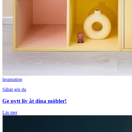
Inspiration
Såhär gör du
Ge nytt liv åt dina möbler!
Läs mer