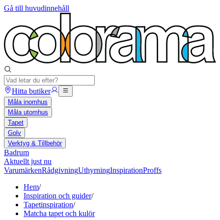
Gå till huvudinnehåll
Hitta butiker
Måla inomhus
Måla utomhus
Tapet
Golv
Verktyg & Tillbehör
Badrum
Aktuellt just nu
Varumärken
Rådgivning
Uthyrning
Inspiration
Proffs
Hem
/
Inspiration och guider
/
Tapetinspiration
/
Matcha tapet och kulör