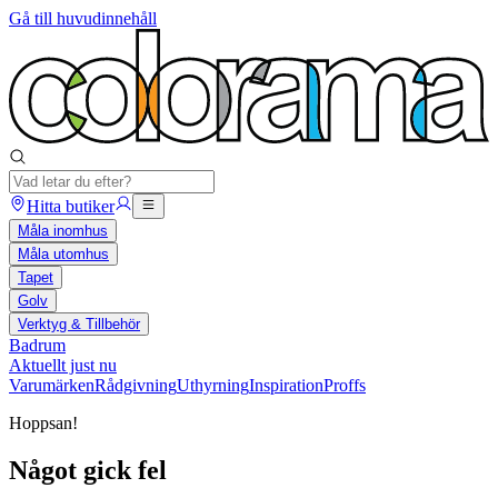
Gå till huvudinnehåll
Hitta butiker
Måla inomhus
Måla utomhus
Tapet
Golv
Verktyg & Tillbehör
Badrum
Aktuellt just nu
Varumärken
Rådgivning
Uthyrning
Inspiration
Proffs
Hoppsan!
Något gick fel