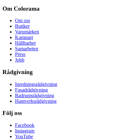
Om Colorama
Om oss
Butiker
Varumärken
Kampanj
Hållbarhet
Samarbeten
Press
Jobb
Rådgivning
Inredningsrådgivning
Fasadrådgivning
Badrumsrådgivning
Hantverksrådgivning
Följ oss
Facebook
Instagram
YouTube