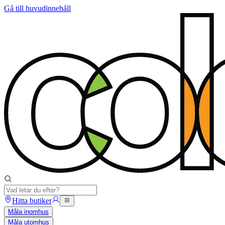
Gå till huvudinnehåll
Hitta butiker
Måla inomhus
Måla utomhus