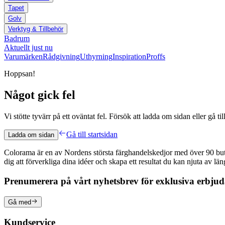
Tapet
Golv
Verktyg & Tillbehör
Badrum
Aktuellt just nu
Varumärken
Rådgivning
Uthyrning
Inspiration
Proffs
Hoppsan!
Något gick fel
Vi stötte tyvärr på ett oväntat fel. Försök att ladda om sidan eller gå till
Gå till startsidan
Ladda om sidan
Colorama är en av Nordens största färghandelskedjor med över 90 butike
dig att förverkliga dina idéer och skapa ett resultat du kan njuta av lä
Prenumerera på vårt nyhetsbrev för exklusiva erbju
Gå med
Kundservice