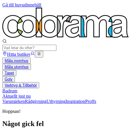
Gå till huvudinnehåll
Hitta butiker
Måla inomhus
Måla utomhus
Tapet
Golv
Verktyg & Tillbehör
Badrum
Aktuellt just nu
Varumärken
Rådgivning
Uthyrning
Inspiration
Proffs
Hoppsan!
Något gick fel