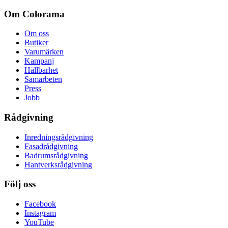
Om Colorama
Om oss
Butiker
Varumärken
Kampanj
Hållbarhet
Samarbeten
Press
Jobb
Rådgivning
Inredningsrådgivning
Fasadrådgivning
Badrumsrådgivning
Hantverksrådgivning
Följ oss
Facebook
Instagram
YouTube