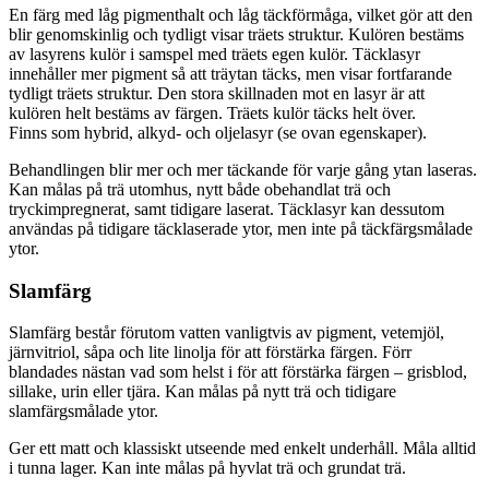
En färg med låg pigmenthalt och låg täckförmåga, vilket gör att den
blir genomskinlig och tydligt visar träets struktur. Kulören bestäms
av lasyrens kulör i samspel med träets egen kulör. Täcklasyr
innehåller mer pigment så att träytan täcks, men visar fortfarande
tydligt träets struktur. Den stora skillnaden mot en lasyr är att
kulören helt bestäms av färgen. Träets kulör täcks helt över.
Finns som hybrid, alkyd- och oljelasyr (se ovan egenskaper).
Behandlingen blir mer och mer täckande för varje gång ytan laseras.
Kan målas på trä utomhus, nytt både obehandlat trä och
tryckimpregnerat, samt tidigare laserat. Täcklasyr kan dessutom
användas på tidigare täcklaserade ytor, men inte på täckfärgsmålade
ytor.
Slamfärg
Slamfärg består förutom vatten vanligtvis av pigment, vetemjöl,
järnvitriol, såpa och lite linolja för att förstärka färgen. Förr
blandades nästan vad som helst i för att förstärka färgen – grisblod,
sillake, urin eller tjära. Kan målas på nytt trä och tidigare
slamfärgsmålade ytor.
Ger ett matt och klassiskt utseende med enkelt underhåll. Måla alltid
i tunna lager. Kan inte målas på hyvlat trä och grundat trä.