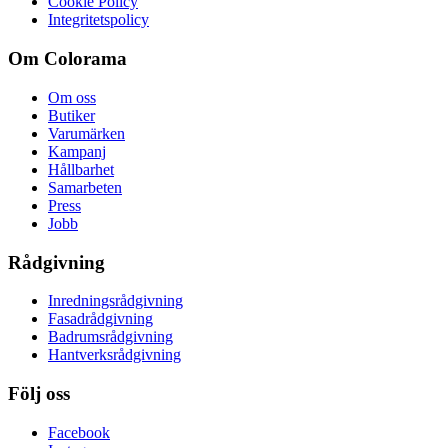
Cookie Policy
Integritetspolicy
Om Colorama
Om oss
Butiker
Varumärken
Kampanj
Hållbarhet
Samarbeten
Press
Jobb
Rådgivning
Inredningsrådgivning
Fasadrådgivning
Badrumsrådgivning
Hantverksrådgivning
Följ oss
Facebook