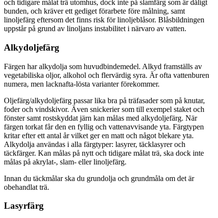
och tidigare målat trä utomhus, dock inte på slamfärg som är dåligt
bunden, och kräver ett gediget förarbete före målning, samt
linoljefärg eftersom det finns risk för linoljeblåsor. Blåsbildningen
uppstår på grund av linoljans instabilitet i närvaro av vatten.
Alkydoljefärg
Färgen har alkydolja som huvudbindemedel. Alkyd framställs av
vegetabiliska oljor, alkohol och flervärdig syra. Är ofta vattenburen
numera, men lacknafta-lösta varianter förekommer.
Oljefärg/alkydoljefärg passar lika bra på träfasader som på knutar,
foder och vindskivor. Även snickerier som till exempel staket och
fönster samt rostskyddat järn kan målas med alkydoljefärg. När
färgen torkat får den en fyllig och vattenavvisande yta. Färgtypen
kritar efter ett antal år vilket ger en matt och något blekare yta.
Alkydolja användas i alla färgtyper: lasyrer, täcklasyrer och
täckfärger. Kan målas på nytt och tidigare målat trä, ska dock inte
målas på akrylat-, slam- eller linoljefärg.
Innan du täckmålar ska du grundolja och grundmåla om det är
obehandlat trä.
Lasyrfärg