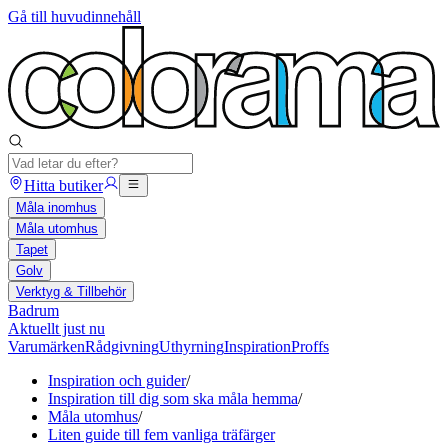
Gå till huvudinnehåll
Hitta butiker
Måla inomhus
Måla utomhus
Tapet
Golv
Verktyg & Tillbehör
Badrum
Aktuellt just nu
Varumärken
Rådgivning
Uthyrning
Inspiration
Proffs
Inspiration och guider
/
Inspiration till dig som ska måla hemma
/
Måla utomhus
/
Liten guide till fem vanliga träfärger