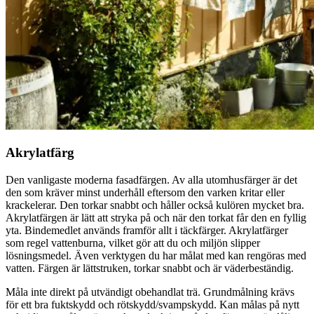
Akrylatfärg
Den vanligaste moderna fasadfärgen. Av alla utomhusfärger är det
den som kräver minst underhåll eftersom den varken kritar eller
krackelerar. Den torkar snabbt och håller också kulören mycket bra.
Akrylatfärgen är lätt att stryka på och när den torkat får den en fyllig
yta. Bindemedlet används framför allt i täckfärger. Akrylatfärger
som regel vattenburna, vilket gör att du och miljön slipper
lösningsmedel. Även verktygen du har målat med kan rengöras med
vatten. Färgen är lättstruken, torkar snabbt och är väderbeständig.
Måla inte direkt på utvändigt obehandlat trä. Grundmålning krävs
för ett bra fuktskydd och rötskydd/svampskydd. Kan målas på nytt