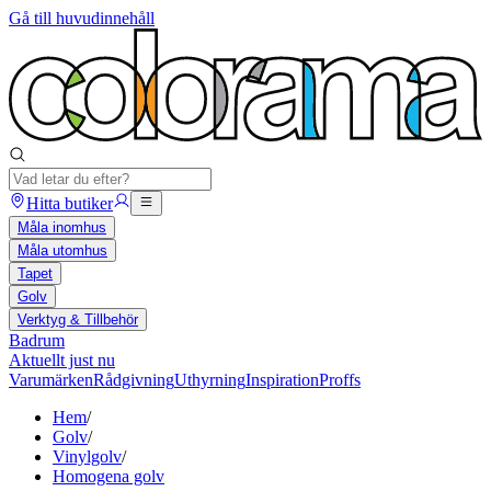
Gå till huvudinnehåll
Hitta butiker
Måla inomhus
Måla utomhus
Tapet
Golv
Verktyg & Tillbehör
Badrum
Aktuellt just nu
Varumärken
Rådgivning
Uthyrning
Inspiration
Proffs
Hem
/
Golv
/
Vinylgolv
/
Homogena golv