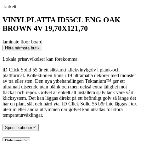
Tarkett
VINYLPLATTA ID55CL ENG OAK
BROWN 4V 19,70X121,70
laminate floor board
Hitta närmsta butik
Lokala prisavvikelser kan förekomma
iD Click Solid 55 är ett slitstarkt klickvinylgolv i plank-och
plattformat. Kollektionen finns i 19 ultramatta dekorer med mönster
av trä eller sten. Den nya ytbehandlingen Tektanium™ ger ett
ultramatt utseende utan blänk och men också extra tålighet mot
fläckar och repor. Golvet är enkelt att installera själv tack vare vårt
klicksystem. Det kan läggas direkt på ett befintligt golv så länge det
har en plan, slät och hård yta. iD Click Solid 55 bör inte läggas i tex
uterum eller andra utrymmen där golvet kan utsättas för stora
temperaturväxlingar.
Specifikationer
Dokument