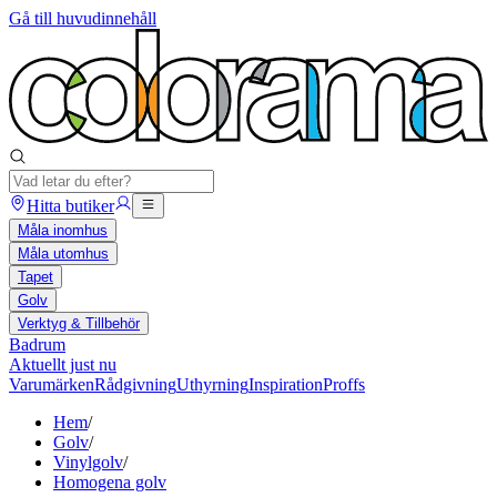
Gå till huvudinnehåll
Hitta butiker
Måla inomhus
Måla utomhus
Tapet
Golv
Verktyg & Tillbehör
Badrum
Aktuellt just nu
Varumärken
Rådgivning
Uthyrning
Inspiration
Proffs
Hem
/
Golv
/
Vinylgolv
/
Homogena golv