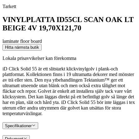
Tarkett
VINYLPLATTA ID55CL SCAN OAK LT
BEIGE 4V 19,70X121,70
laminate floor board
Hitta närmsta butik
Lokala prisavvikelser kan förekomma
iD Click Solid 55 är ett slitstarkt klickvinylgolv i plank-och
plattformat. Kollektionen finns i 19 ultramatta dekorer med mönster
av trä eller sten. Den nya ytbehandlingen Tektanium™ ger ett
ultramatt utseende utan blänk och men också extra tålighet mot
fläckar och repor. Golvet är enkelt att installera själv tack vare vårt
klicksystem. Det kan läggas direkt på ett befintligt golv så länge det
har en plan, slät och hård yta. iD Click Solid 55 bör inte läggas i tex
uterum eller andra utrymmen där golvet kan utsättas för stora
temperaturväxlingar.
Specifikationer
Dokument