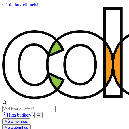
Gå till huvudinnehåll
Hitta butiker
Måla inomhus
Måla utomhus