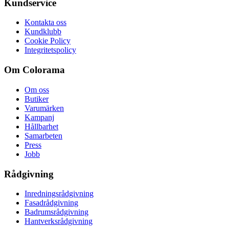
Kundservice
Kontakta oss
Kundklubb
Cookie Policy
Integritetspolicy
Om Colorama
Om oss
Butiker
Varumärken
Kampanj
Hållbarhet
Samarbeten
Press
Jobb
Rådgivning
Inredningsrådgivning
Fasadrådgivning
Badrumsrådgivning
Hantverksrådgivning