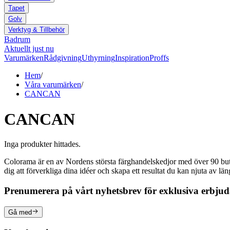
Tapet
Golv
Verktyg & Tillbehör
Badrum
Aktuellt just nu
Varumärken
Rådgivning
Uthyrning
Inspiration
Proffs
Hem
/
Våra varumärken
/
CANCAN
CANCAN
Inga produkter hittades.
Colorama är en av Nordens största färghandelskedjor med över 90 butike
dig att förverkliga dina idéer och skapa ett resultat du kan njuta av lä
Prenumerera på vårt nyhetsbrev för exklusiva erbju
Gå med