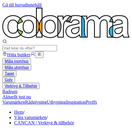
Gå till huvudinnehåll
Hitta butiker
Måla inomhus
Måla utomhus
Tapet
Golv
Verktyg & Tillbehör
Badrum
Aktuellt just nu
Varumärken
Rådgivning
Uthyrning
Inspiration
Proffs
Hem
/
Våra varumärken
/
CANCAN | Verktyg & tillbehör